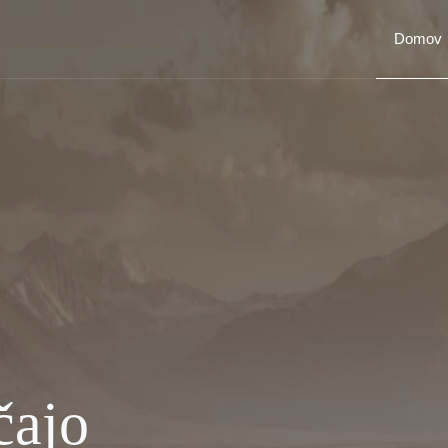
Domov
čajo