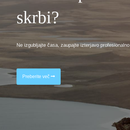
skrbi?
Ne izgubljajte časa, zaupajte izterjavo profesionaln
Preberite več